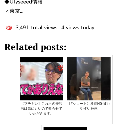
◆Ulyseeed情報
＜東京…
3,491 total views, 4 views today
Related posts:
【ブチギレ】これらの美容
【#ショート】放置NG 疲れ
法は黒に近いので斬らせて
やすい身体
いただきます。