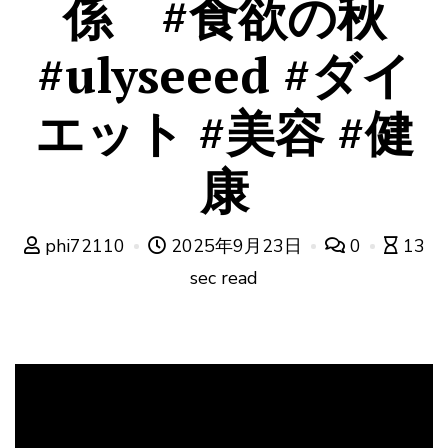
係 #食欲の秋
#ulyseeed #ダイ
エット #美容 #健
康
phi72110
2025年9月23日
0
13
sec read