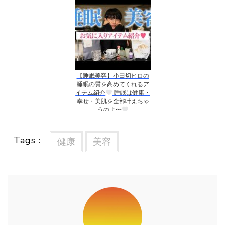
【睡眠美容】小田切ヒロの
睡眠の質を高めてくれるア
イテム紹介
睡眠は健康・
幸せ・美肌を全部叶えちゃ
うのよ〜
Tags :
健康
美容