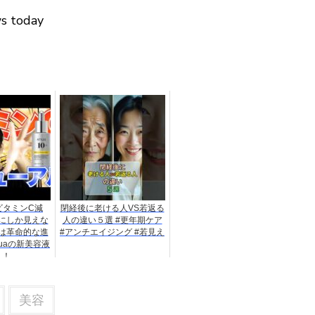
ws today
ビタミンC減
閉経後に老ける人VS若返る
にしか見えな
人の違い５選 #更年期ケア
は革命的な進
#アンチエイジング #若見え
uaの新美容液
！！
美容