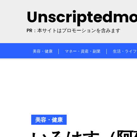
Skip
Unscriptedm
to
content
PR：本サイトはプロモーションを含みます
美容・健康
マネー・資産・副業
生活・ライフ
美容・健康