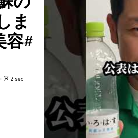
蘇の
しま
美容#
2 sec