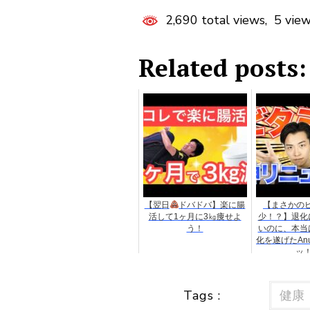
2,690 total views, 5 vie
Related posts:
【翌日
ドバドバ】楽に腸
【まさかの
活して1ヶ月に3㎏痩せよ
少！？】退化
う！
いのに、本当
化を遂げたAn
ッ
Tags :
健康