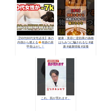
【50代60代女性必見】体の
健康・美容に逆効果の偽物
内側から燃える
奇跡の肩
はちみつに騙されるな #健
甲骨はがし！
康 #健康情報 #栄養
これ、肌が荒れます。