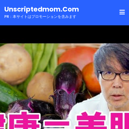
Skip
Unscriptedmom.com
to
PR：本サイトはプロモーションを含みます
content