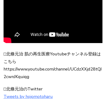
□北條元治 肌の再生医療Youtubeチャンネル登録は
こちら
https://www.youtube.com/channel/UCdzXXjd28tQJ
2cwnJKquiqg
□北條元治のTwitter
Tweets by hojomotoharu