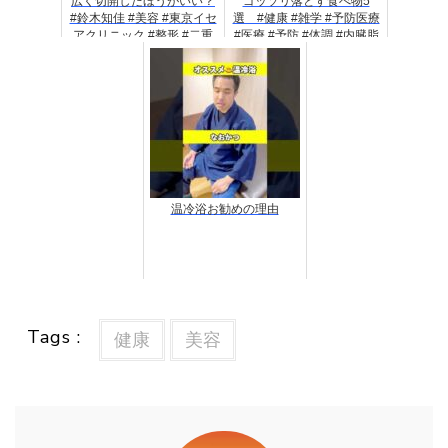
広く切開したほうがいい？
ゴッソリ落とす食べ物5
#鈴木知佳 #美容 #東京イセ
選 #健康 #雑学 #予防医療
アクリニック #整形 #二重
#医療 #予防 #体調 #内臓脂
整形 #全切開法 #埋没法 #美
肪 #脂肪 #ダイエット #脂肪
容 #目元整形 #三重
肝
温冷浴お勧めの理由
Tags :
健康
美容