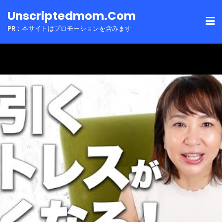
Skip
Unscriptedmom.com
to
PR：本サイトはプロモーションを含みます
content