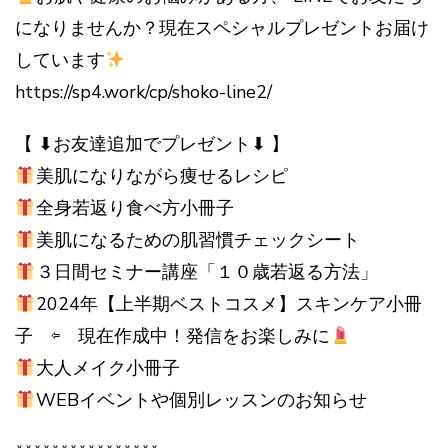
になりませんか？現在スペシャルプレゼントお届け
しています
https://sp4.work/cp/shoko-line2/
【 ⬇︎お友達追加でプレゼント⬇︎ 】
美肌になりながら痩せるレシピ
全身若返り食べ方小冊子
美肌になるための肌習慣チェックシート
３日間セミナー講座「１０歳若返る方法」
2024年【上半期ベストコスメ】スキンケア小冊
子 ⇦ 現在作成中！発信をお楽しみに
大人メイク小冊子
WEBイベントや個別レッスンのお知らせ