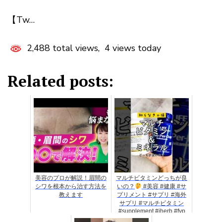
【Tw…
2,488 total views, 4 views today
Related posts:
美容のプロが解説！眉間の
マルチビタミンどっちが良
シワを根本から治す方法を
いの？
#美容 #健康 #サ
教えます
プリメント #サプリ #海外
サプリ #マルチビタミン
#supplement #iherb #fyp
#vlog #shorts