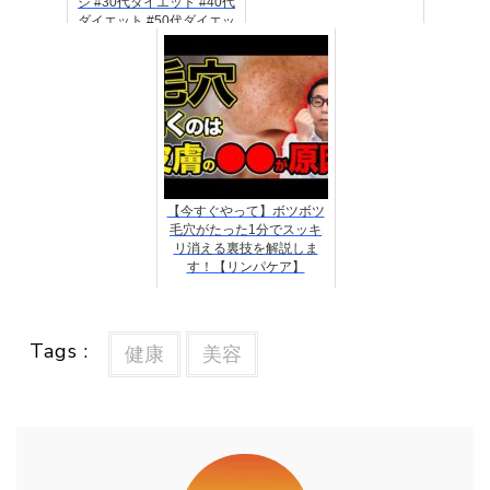
ジ #30代ダイエット #40代
ダイエット #50代ダイエッ
ト #腹筋エクササイズ
【今すぐやって】ボツボツ
毛穴がたった1分でスッキ
リ消える裏技を解説しま
す！【リンパケア】
Tags :
健康
美容