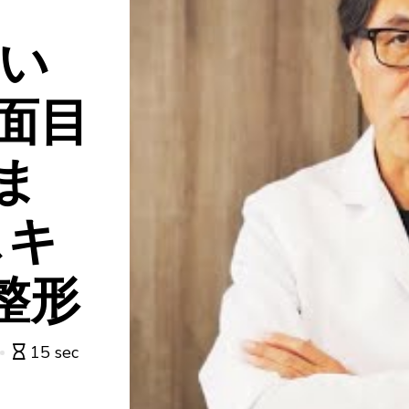
つい
面目
ま
スキ
整形
15 sec