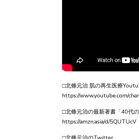
□北條元治 肌の再生医療Yout
https://www.youtube.com/ch
□北條元治の最新著書「40代
https://amzn.asia/d/5QUTUcV
□北條元治のTwitter