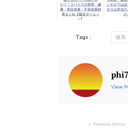
だ？！スパイスの美容・健
ンネルでは話
康・炎症改善・不安改善効
ガ３は本当の
果まとめ【腸活ダイエッ
の
ト】
Tags :
健康
phi
View M
Previous Article