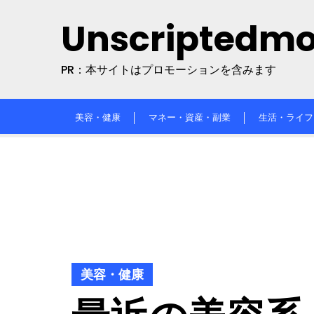
Skip
Unscriptedm
to
content
PR：本サイトはプロモーションを含みます
美容・健康
マネー・資産・副業
生活・ライフ
美容・健康