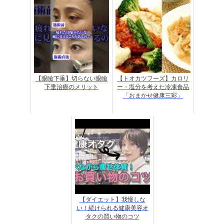
【眼瞼下垂】切らない眼瞼
【トオカツフーズ】カロリ
下垂治療のメリット
ー・塩分を考えた冷凍食品
「おまかせ健康三彩」
【ダイエット】我慢しな
い！続けられる健康美容オ
タクの買い物のコツ