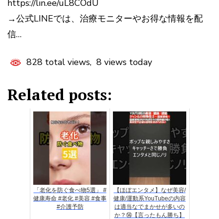
https://lin.ee/uL8COdU
→公式LINEでは、治療モニターやお得な情報を配
信…
828 total views, 8 views today
Related posts:
「老化を防ぐ食べ物5選」 #
【ほぼエンタメ】なぜ美容/
健康寿命 #老化 #美容 #食事
健康/運動系YouTubeの内容
#介護予防
は適当なでまかせが多いの
か？⑭【言ったもん勝ち】