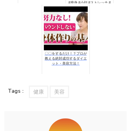
#瘦身 #小顔 #ストレッチ #
ヨガ
〇〇をするだけ！？プロが
教える絶対成功するダイエ
ット・美容方法！
Tags :
健康
美容