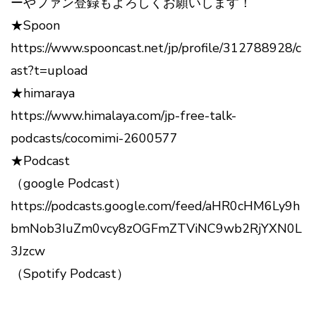
ーやファン登録もよろしくお願いします！
★Spoon
https://www.spooncast.net/jp/profile/312788928/c
ast?t=upload
★himaraya
https://www.himalaya.com/jp-free-talk-
podcasts/cocomimi-2600577
★Podcast
（google Podcast）
https://podcasts.google.com/feed/aHR0cHM6Ly9h
bmNob3IuZm0vcy8zOGFmZTViNC9wb2RjYXN0L
3Jzcw
（Spotify Podcast）