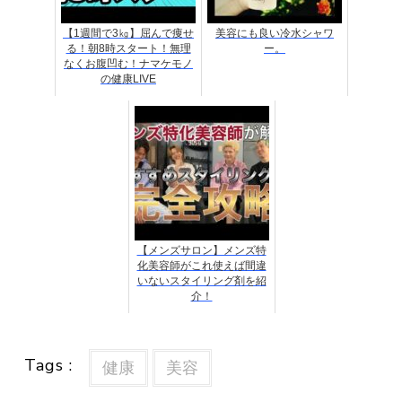
【1週間で3㎏】屈んで痩せ
美容にも良い冷水シャワ
る！朝8時スタート！無理
ー。
なくお腹凹む！ナマケモノ
の健康LIVE
【メンズサロン】メンズ特
化美容師がこれ使えば間違
いないスタイリング剤を紹
介！
Tags :
健康
美容