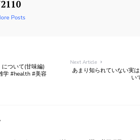
72110
ore Posts
Next Article
について(甘味編)
あまり知られていない実は
#雑学 #health #美容
い
す