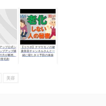
アップ公式シ
【コラボ】ナマケモノの健
ップアップ購
康美容チャンネルさんと一
の方が断然、
緒に寝たきり予防の体操
得育毛剤
美容