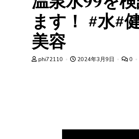
温泉水99を
ます！ #水#
美容
phi72110
2024年3月9日
0