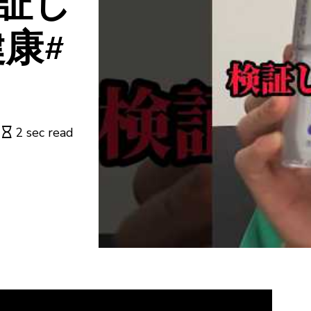
検証し
健康#
2 sec read