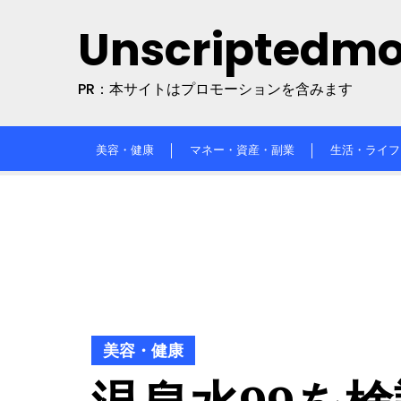
Skip
Unscriptedm
to
content
PR：本サイトはプロモーションを含みます
美容・健康
マネー・資産・副業
生活・ライフ
美容・健康