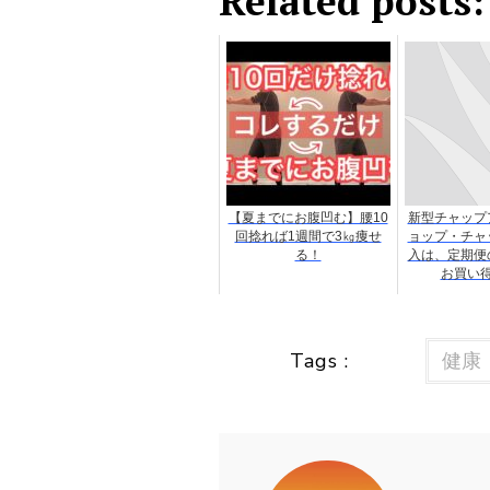
Related posts:
【夏までにお腹凹む】腰10
新型チャップ
回捻れば1週間で3㎏痩せ
ョップ・チャ
る！
入は、定期便
お買い
Tags :
健康