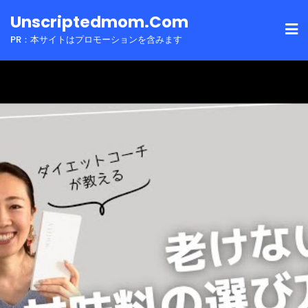
Skip
Unscriptedmom.com
to
PR：本サイトはプロモーションを含みます
content