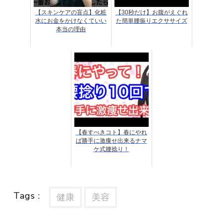
【スキンケアの盲点】化粧
【30秒だけ】お腹がえぐれ
水にお金をかけなくていい
た簡単腰振りエクササイズ
本当の理由
【春すべきコト】春にやれ
ば勝手に激痩せ出来るナマ
ケ式腰捻り！
Tags :
健康
美容