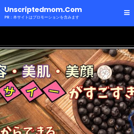
Skip
Unscriptedmom.com
to
PR：本サイトはプロモーションを含みます
content