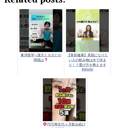
東洋医学≒漢方とヨガとの
【美容健康】美肌になりた
関係は
い人の飲み物は水で決ま
り！？選び方を教えます
#shorts
70万再生!!1ヶ月飲み続け