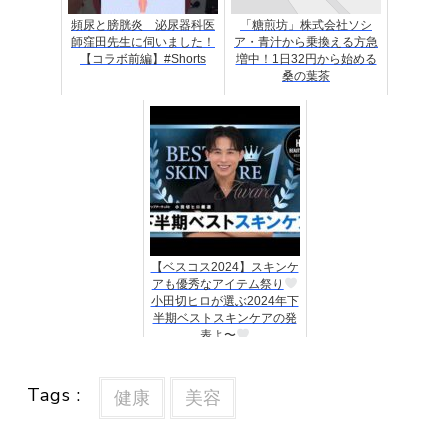
頻尿と膀胱炎 泌尿器科医
「糖煎坊」株式会社ソシ
師窪田先生に伺いました！
ア・青汁から乗換える方急
【コラボ前編】#Shorts
増中！1日32円から始める
桑の葉茶
【ベスコス2024】スキンケ
アも優秀なアイテム祭り
小田切ヒロが選ぶ2024年下
半期ベストスキンケアの発
表よ〜
Tags :
健康
美容