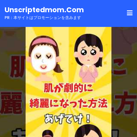
Skip
Unscriptedmom.com
to
PR：本サイトはプロモーションを含みます
content