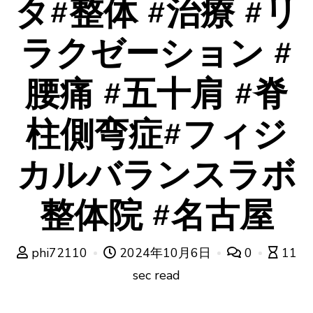
タ#整体 #治療 #リ
ラクゼーション #
腰痛 #五十肩 #脊
柱側弯症#フィジ
カルバランスラボ
整体院 #名古屋
phi72110
2024年10月6日
0
11
sec read