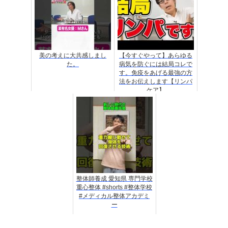
美の考えに大共感しまし
【今すぐやって】あらゆる
た。
病気を防ぐには結局コレで
す。免疫をあげる最強の方
法をお伝えします【リンパ
ケア】
整体師養成 愛知県 専門学校
重心整体 #shorts #整体学校
#メディカル整体アカデミ
ー