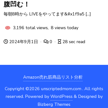
腹凹む！
毎朝8時から LIVEをやってます&#x1f9a5 […]
3,196 total views, 8 views today
2024年9月1日
0
28 sec read
Amazon売れ筋商品リスト分析
Copyright ©2026 unscriptedmom.com . All rights
reserved.
Powered by
WordPress
&
Designed by
Bizberg Themes