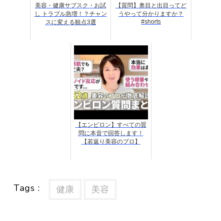
美容・健康サブスク・お試
【質問】奥目と出目ってど
し トラブル急増！？チャン
うやって分かりますか？
#shorts
スに変える観点3選
【エンビロン】すべての質
問に本音で回答します！
【若返り美容のプロ】
Tags :
健康
美容