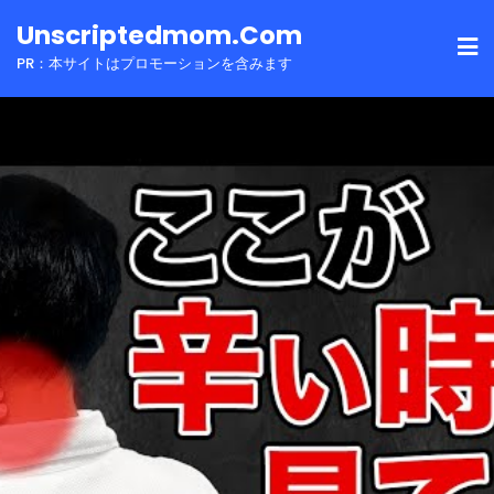
Skip
Unscriptedmom.com
to
PR：本サイトはプロモーションを含みます
content