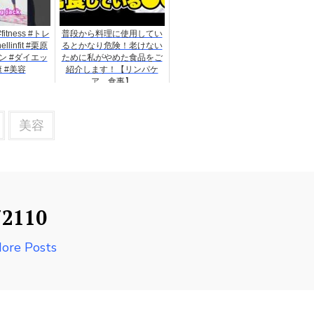
tness #トレ
普段から料理に使用してい
linfit #栗原
るとかなり危険！老けない
ン #ダイエッ
ために私がやめた食品をご
康 #美容
紹介します！【リンパケ
ア 食事】
美容
72110
ore Posts