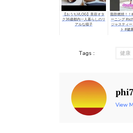
【おうちVLOG】美容オタ
脂肪燃焼！！#fi
ク36歳都内一人暮らしのリ
ーニング #schel
アルな様子
ジャスティー
ト #健
Tags :
健康
phi
View M