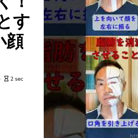
く！
とす
小顔
2 sec