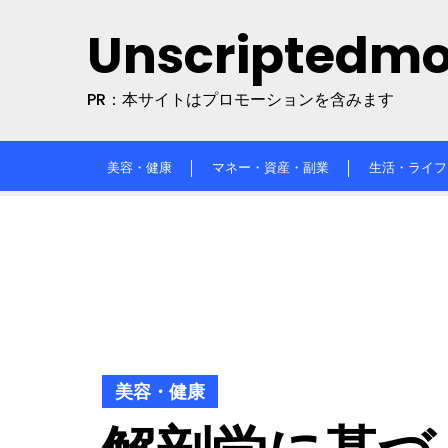
Skip
Unscriptedm
to
content
PR：本サイトはプロモーションを含みます
美容・健康
マネー・資産・副業
生活・ライフ
美容・健康