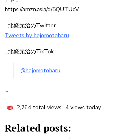
https://amzn.asia/d/5QUTUcV
□北條元治のTwitter
Tweets by hojomotoharu
□北條元治のTikTok
@hojomotoharu
…
2,264 total views, 4 views today
Related posts: