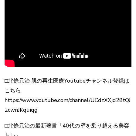
□北條元治 肌の再生医療Youtubeチャンネル登録は
こちら
https://www.youtube.com/channel/UCdzXXjd28tQJ
2cwnJKquiqg
□北條元治の最新著書「40代の壁を乗り越える美容
トレ」