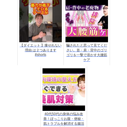
【ダイエット 】痩せれない
騙されたと思って見てくだ
理由 は２つあります
さい。首・肩・背中のゴリ
#shorts
ゴリを一撃で溶かす大腰筋
ケア
40代50代の身体の悩み改
善！ぽっこりお腹・便秘・
肌トラブルを解消する腸活