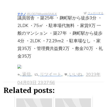
フォローする
テクノ
@LOG7Wbxnbb3A4LK
議員宿舎 ・築25年 ・麹町駅から徒歩3分 ・
2LDK ・75㎡ ・駐車場代無料 ・家賃9万 一
般のマンション ・築27年 ・麹町駅から徒歩
4分 ・2LDK ・72.29m2 ・駐車場なし ・家
賃35万 ・管理費共益費2万 ・敷金70万 ・礼
金35万
返信
リツイート
いいね
2023年
04月03日 23:27:56
Related posts: