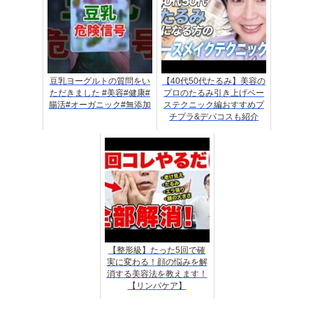
豆乳ヨーグルトの質問をい
【40代50代たるみ】美容の
ただきました #美容#健康#
プロのたるみ引き上げベー
腸活#オーガニック#無添加
ステクニック編おすすめプ
チプラ&デパコスも紹介
【整形級】たった5回で確
実に変わる！顔の悩みを解
消する美容法を教えます！
【リンパケア】