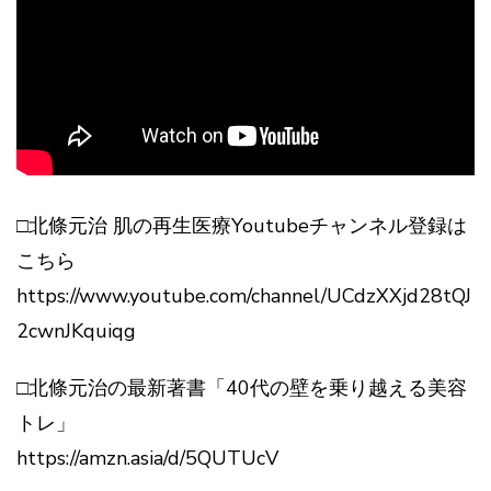
□北條元治 肌の再生医療Youtubeチャンネル登録は
こちら
https://www.youtube.com/channel/UCdzXXjd28tQJ
2cwnJKquiqg
□北條元治の最新著書「40代の壁を乗り越える美容
トレ」
https://amzn.asia/d/5QUTUcV