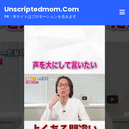
Skip
Unscriptedmom.com
to
PR：本サイトはプロモーションを含みます
content