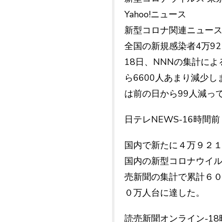
Yahoo!ニュース
新型コロナ関連ニュー
全国の新規感染者4万92
18日、NNNの集計に
ら6600人あまり減少
は前の日から99人減って
日テレNEWS-16時間前
国内で新たに４万９２１
国内の新型コロナウイ
売新聞の集計で累計６
０万人台に達した。
読売新聞オンライン-18