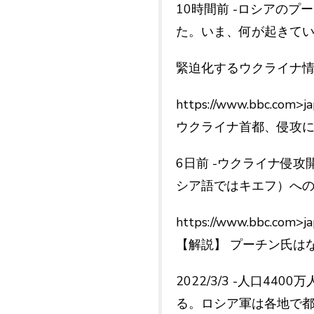
10時間前 -ロシアの
た。いま、何が起きてい
緊迫化するウクライナ情勢
https://www.bbc.com>j
ウクライナ首都、侵攻に備
6日前 -ウクライナ侵
シア語ではキエフ）へ
https://www.bbc.com>j
【解説】 プーチン氏はな
2022/3/3 -人口
る。ロシア軍は各地で都