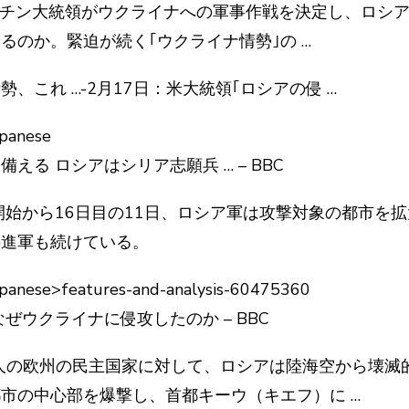
プーチン大統領がウクライナへの軍事作戦を決定し、ロシ
るのか。緊迫が続く｢ウクライナ情勢｣の …
、これ …-2月17日：米大統領｢ロシアの侵 …
apanese
える ロシアはシリア志願兵 … – BBC
攻開始から16日目の11日、ロシア軍は攻撃対象の都市を
の進軍も続けている。
apanese>features-and-analysis-60475360
ぜウクライナに侵攻したのか – BBC
4400万人の欧州の民主国家に対して、ロシアは陸海空から壊
市の中心部を爆撃し、首都キーウ（キエフ）に …