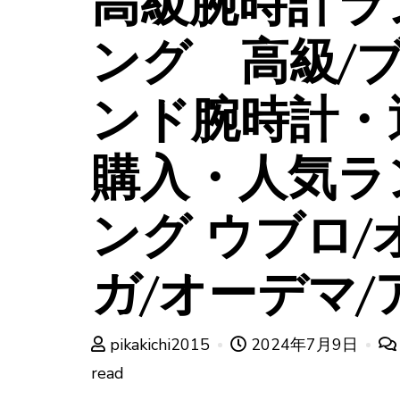
高級腕時計ラ
ング 高級/
ンド腕時計・
購入・人気ラ
ング ウブロ/
ガ/オーデマ/
pikakichi2015
2024年7月9日
read