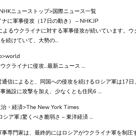
.or.jp>NHKニューストップ>国際ニュース一覧
に軍事侵攻（17日の動き） – NHK.JP
シアによるウクライナに対する軍事侵攻が続いています。
を続けていて、大勢の…
jp>world
ウクライナに侵攻…最新ニュース …
国営通信によると、同国への侵攻を続けるロシア軍は17
事施設に攻撃を加え、少なくとも住民6 …
et>政治・経済>The New York Times
シア軍｣驚くべき脆弱さ – 東洋経済 …
の軍事専門家は、最終的にはロシアがウクライナ軍を制圧