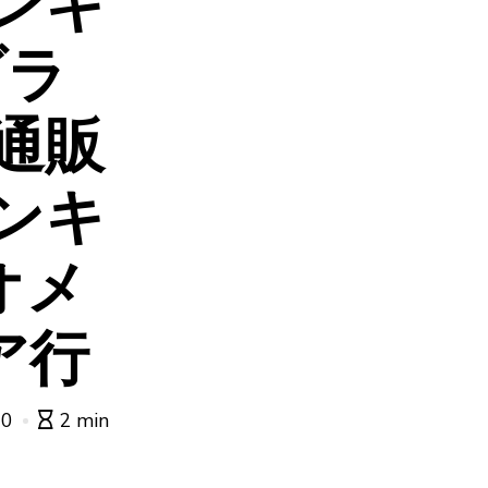
ンキ
ブラ
通販
ンキ
オメ
ア行
0
2 min