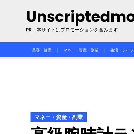
Skip
Unscriptedm
to
content
PR：本サイトはプロモーションを含みます
美容・健康
マネー・資産・副業
生活・ライフ
マネー・資産・副業