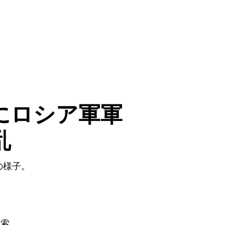
にロシア軍軍
乱
の様子。
検索