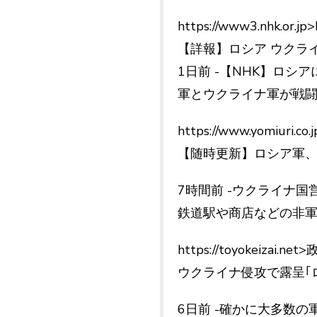
https://www3.nhk
【詳報】ロシア ウクライナ
1日前 -【NHK】ロ
軍とウクライナ軍が戦闘
https://www.yomiuri.co.
【随時更新】ロシア軍、
7時間前 -ウクライナ
鉄道駅や商店などの非軍
https://toyokeizai.n
ウクライナ侵攻で露呈｢ロ
6日前 -確かに大多数