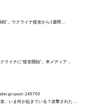
戦”」ウクライナ侵攻から1週間 …
クライナに“侵攻開始”」米メディア …
sider.jp>post-249700
攻、いま何が起きている？攻撃された …