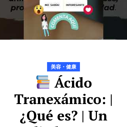
美容・健康
Ácido
Tranexámico: |
¿Qué es? | Un