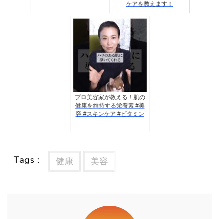
ケアを教えます！
プロ美容家が教える！肌の
健康を維持する栄養素 #美
容 #スキンケア #ビタミン
Tags :
健康
美容