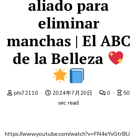
aliado para
eliminar
manchas | El ABC
de la Belleza
phi72110
2024年7月20日
0
50
sec read
https://www.youtube.com/watch?v=FN4eYvGtrBU