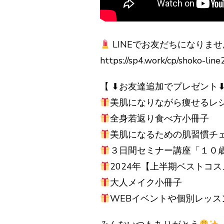
LINEでお友だちになりま
https://sp4.work/cp/shoko-line
【 ⬇︎お友達追加でプレゼント⬇︎
美肌になりながら痩せるレ
全身若返り食べ方小冊子
美肌になるための肌習慣チ
３日間セミナー講座「１０
2024年【上半期ベストコ
大人メイク小冊子
WEBイベントや個別レッス