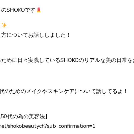
のSHOKOです
よ
し方についてお話ししました！
、
ために日々実践しているSHOKOのリアルな美の日常を
50代のためのメイクやスキンケアについて話してるよ！
代50代の為の美容法】
nel/shokobeautych?sub_confirmation=1