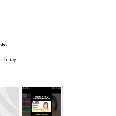
hoko…
ws today