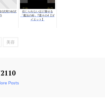
(試用1)&(試
信じられないほど痩せる
2)
「魔法の粉」7選その4【ダ
イエット】
美容
72110
ore Posts