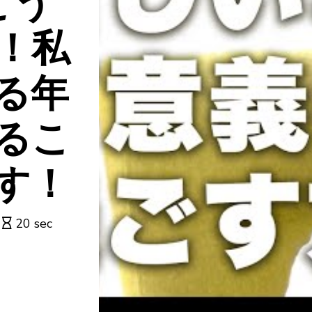
とう
！私
る年
るこ
す！
20 sec