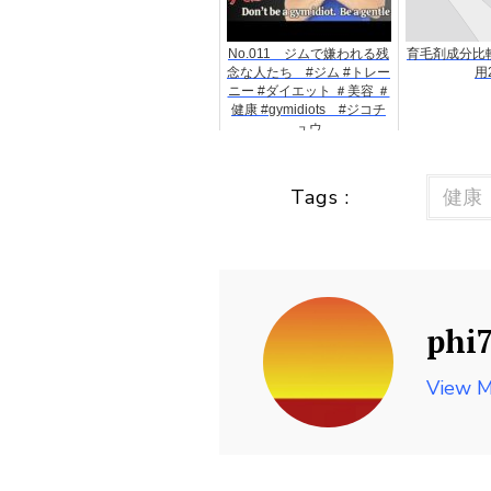
No.011 ジムで嫌われる残
育毛剤成分比較
念な人たち #ジム #トレー
用
ニー #ダイエット ＃美容 ＃
健康 #gymidiots #ジコチ
ュウ
Tags :
健康
phi
View M