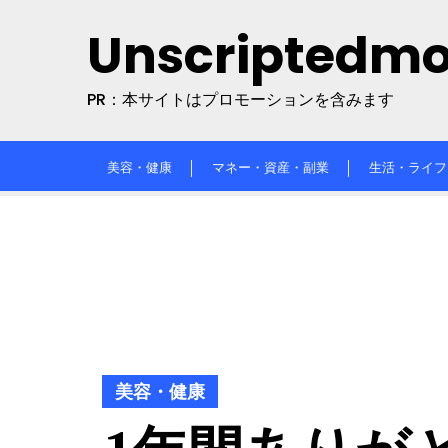
Skip
Unscriptedm
to
content
PR：本サイトはプロモーションを含みます
美容・健康
マネー・資産・副業
生活・ライフ
美容・健康