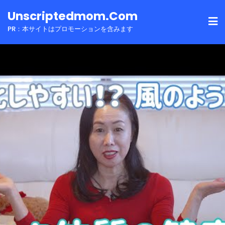
Skip
Unscriptedmom.com
to
PR：本サイトはプロモーションを含みます
content