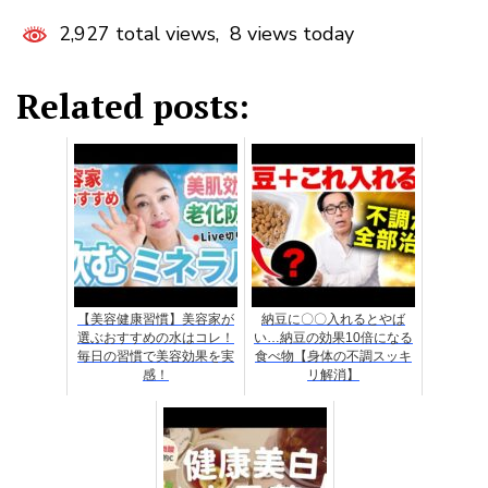
2,927 total views, 8 views today
Related posts:
【美容健康習慣】美容家が
納豆に〇〇入れるとやば
選ぶおすすめの水はコレ！
い…納豆の効果10倍になる
毎日の習慣で美容効果を実
食べ物【身体の不調スッキ
感！
リ解消】