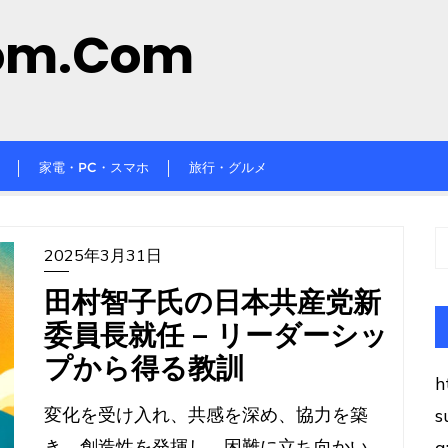
om.com
家電・PC・スマホ
旅行・グルメ
2025年3月31日
田村智子氏の日本共産党新
委員長就任 – リーダーシッ
プから得る教訓
h
変化を受け入れ、共感を深め、協力を築
s
き、創造性を発揮し、困難に立ち向かい、