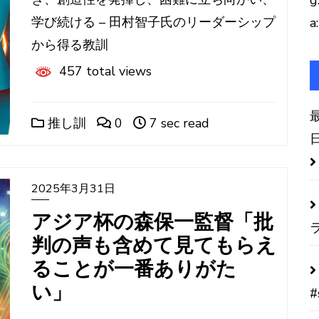
g
学び続ける – 田村智子氏のリーダーシップ
a:
から得る教訓
457 total views
推し訓
0
7 sec read
2025年3月31日
アジア杯の森保一監督「批
判の声も含めて見てもらえ
ることが一番ありがた
い」
#