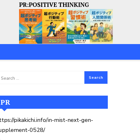
PR:POSITIVE THINKING
PR
ttps://pikakichi.info/in-mist-next-gen-
upplement-0528/