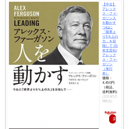
【中古】
アレック
ス・ファ-
ガソン人
を動かす
つねに
「限界よ
り5％上の
力」を目
指して /日
本文芸社/
アレック
ス・ファ-
ガソン
（単行
本）
価格：
4,450円
（税込、
送料無料)
(2024/1/1
8時点)
楽
天