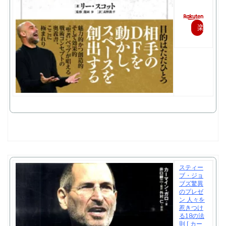
楽
天
で
購
入
スティー
ブ・ジョ
ブズ驚異
のプレゼ
ン 人々を
惹きつけ
る18の法
則 [ カー