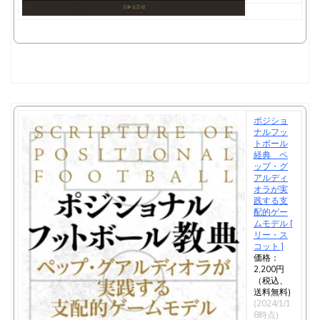
で
購
入
ポジショ
ナルフッ
トボール
経典 ペ
ップ・グ
アルディ
オラが実
践する支
配的ゲー
ムモデル [
リー・ス
コット ]
価格：
2,200円
（税込、
送料無料)
(2024/1/1
8時点)