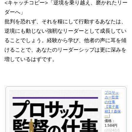
<キャッチコピー>「逆境を乗り越え、磨かれたリー
ダーへ」
批判を恐れず、それを糧にして行動するあなたは、
逆境にも動じない強靭なリーダーとして成長してい
ることでしょう。経験から学び、他者の声に耳を傾
けることで、あなたのリーダーシップは更に深みを
増しているはずです。
プロサッ
カー監督
の仕事
【電子書
籍】[ 森保
一 ]
価格：
1,584円
(2024/1/1