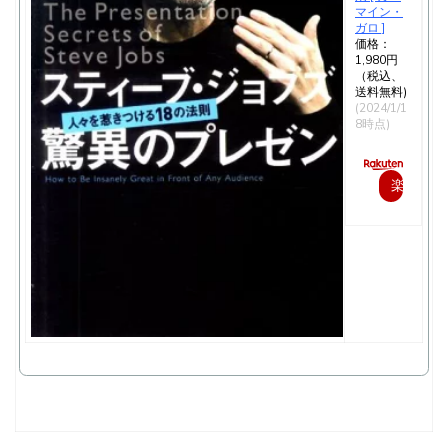
マイン・
ガロ ]
価格：
1,980円
（税込、
送料無料)
(2024/1/1
8時点)
楽
天
で
購
入