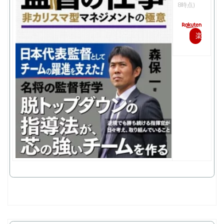
8時点)
楽
天
で
購
入