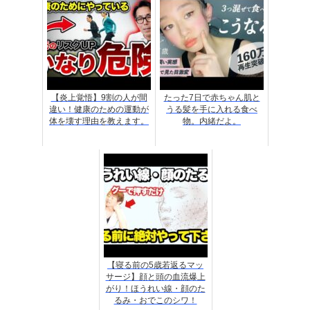
【炎上覚悟】9割の人が間
たった7日で赤ちゃん肌と
違い！健康のための運動が
うる髪を手に入れる食べ
体を壊す理由を教えます。
物。内緒だよ。
【寝る前の5歳若返るマッ
サージ】顔と頭の血流爆上
がり！ほうれい線・顔のた
るみ・おでこのシワ！