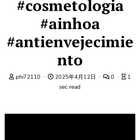
#cosmetologia
#ainhoa
#antienvejecimie
nto
phi72110
2025年4月12日
0
1
sec read