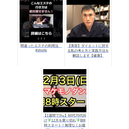
間違ったエステの利用法
【美容】ダイエットに対す
#shorts
る私の考え方と実践方法を
解説します【健康】
【1週間で3㎏】60代70代向
け
12月を乗り切れ
朝8
時スタート！無理なくお腹