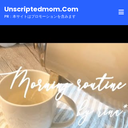
Skip
Unscriptedmom.com
to
PR：本サイトはプロモーションを含みます
content