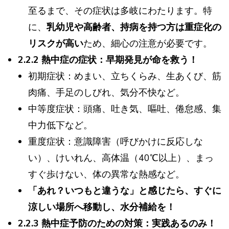
至るまで、その症状は多岐にわたります。特
に、
乳幼児や高齢者、持病を持つ方は重症化の
リスクが高い
ため、細心の注意が必要です。
2.2.2 熱中症の症状：早期発見が命を救う！
初期症状：めまい、立ちくらみ、生あくび、筋
肉痛、手足のしびれ、気分不快など。
中等度症状：頭痛、吐き気、嘔吐、倦怠感、集
中力低下など。
重度症状：意識障害（呼びかけに反応しな
い）、けいれん、高体温（40℃以上）、まっ
すぐ歩けない、体の異常な熱感など。
「あれ？いつもと違うな」と感じたら、すぐに
涼しい場所へ移動し、水分補給を！
2.2.3 熱中症予防のための対策：実践あるのみ！