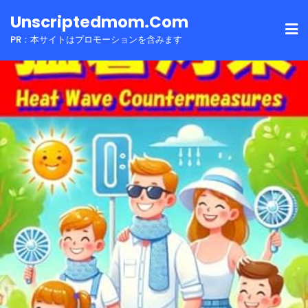
Skip
Unscriptedmom.com
to
PR：本サイトはプロモーションを含みます
content