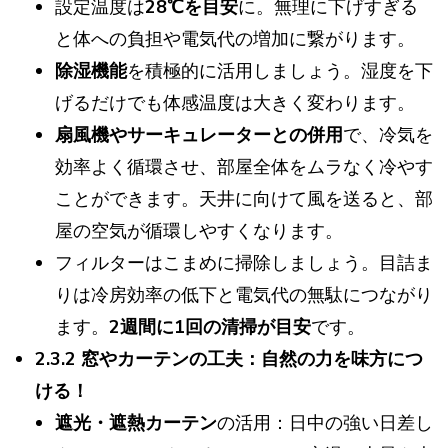
設定温度は
28℃を目安
に。無理に下げすぎる
と体への負担や電気代の増加に繋がります。
除湿機能
を積極的に活用しましょう。湿度を下
げるだけでも体感温度は大きく変わります。
扇風機やサーキュレーターとの併用
で、冷気を
効率よく循環させ、部屋全体をムラなく冷やす
ことができます。天井に向けて風を送ると、部
屋の空気が循環しやすくなります。
フィルターはこまめに掃除しましょう。目詰ま
りは冷房効率の低下と電気代の無駄につながり
ます。
2週間に1回の清掃が目安
です。
2.3.2 窓やカーテンの工夫：自然の力を味方につ
ける！
遮光・遮熱カーテン
の活用：日中の強い日差し