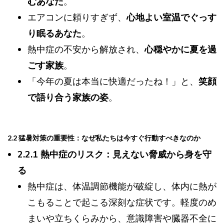
むあなた
。
エアコンに頼りすぎず、
心地よい室温でぐっす
り眠るあなた
。
熱中症の不安から解放され、
心穏やかに夏を過
ごす家族
。
「今年の夏は本当に快適だったね！」と、
笑顔
で語り合う家族の姿
。
2.2 猛暑対策の重要性：なぜ私たちは今すぐ行動すべきなのか
2.2.1 熱中症のリスク：見えない脅威から身を守
る
熱中症は、体温調節機能が破綻し、体内に熱が
こもることで起こる深刻な症状です。軽度のめ
まいや立ちくらみから、意識障害や臓器不全に