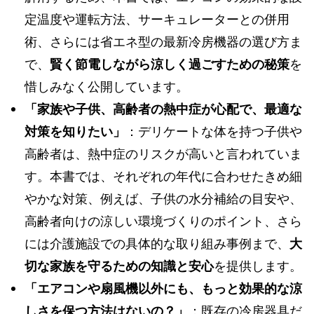
定温度や運転方法、サーキュレーターとの併用
術、さらには省エネ型の最新冷房機器の選び方ま
で、
賢く節電しながら涼しく過ごすための秘策
を
惜しみなく公開しています。
「家族や子供、高齢者の熱中症が心配で、最適な
対策を知りたい」
：デリケートな体を持つ子供や
高齢者は、熱中症のリスクが高いと言われていま
す。本書では、それぞれの年代に合わせたきめ細
やかな対策、例えば、子供の水分補給の目安や、
高齢者向けの涼しい環境づくりのポイント、さら
には介護施設での具体的な取り組み事例まで、
大
切な家族を守るための知識と安心
を提供します。
「エアコンや扇風機以外にも、もっと効果的な涼
しさを保つ方法はないの？」
：既存の冷房器具だ