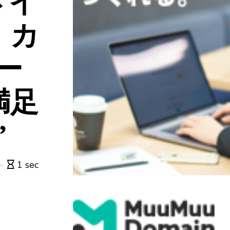
メイ
 カ
ー
満足
”
1 sec