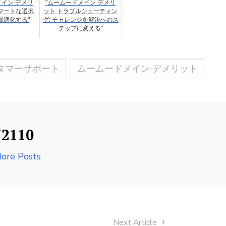
メイン デメリ
"ムームードメイン デメリ
スマートな選択
ット トラブルシューティン
最適化する"
グ: チャレンジを解決へのス
テップに変える"
タマーサポート
ムームードメイン デメリット
72110
ore Posts
Next Article