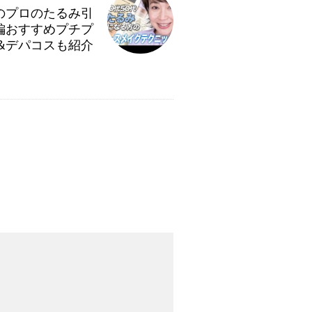
容のプロのたるみ引
編おすすめプチプ
&デパコスも紹介