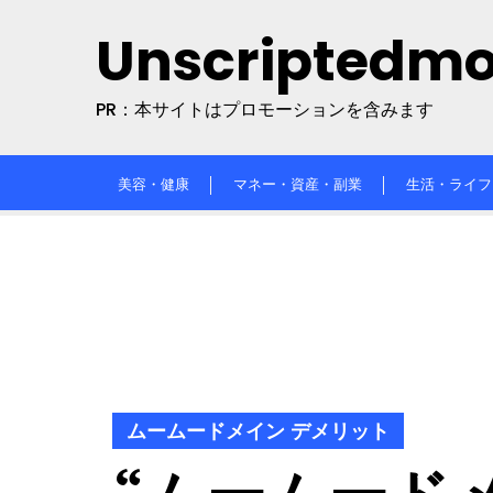
Skip
Unscriptedm
to
content
PR：本サイトはプロモーションを含みます
美容・健康
マネー・資産・副業
生活・ライフ
ムームードメイン デメリット