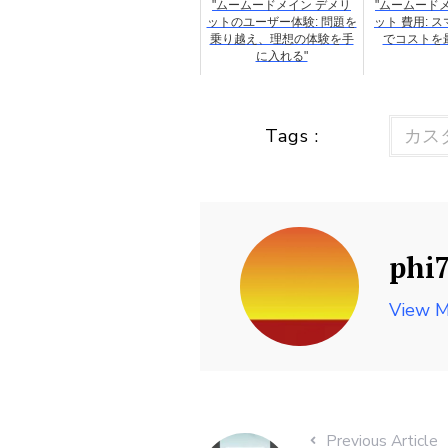
"ムームードメイン デメリ
"ムームード
ットのユーザー体験: 問題を
ット 費用: 
乗り越え、理想の体験を手
でコストを
に入れる"
Tags :
カス
phi
View M
Previous Article