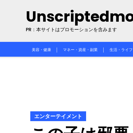
Skip
Unscriptedm
to
content
PR：本サイトはプロモーションを含みます
美容・健康
マネー・資産・副業
生活・ライフ
エンターテイメント