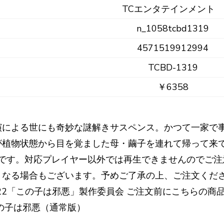
TCエンタテインメント
n_1058tcbd1319
4571519912994
TCBD-1319
￥6358
演による世にも奇妙な謎解きサスペンス。かつて一家で
植物状態から目を覚ました母・繭子を連れて帰って来て
専用ソフトです。対応プレイヤー以外では再生できませんので
なる場合もございます。予めご了承の上、ご注文くださ
022「この子は邪悪」製作委員会 ご注文前にこちらの商
の子は邪悪（通常版）