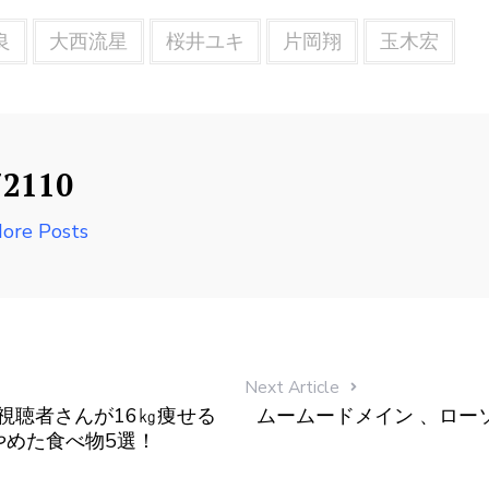
良
大西流星
桜井ユキ
片岡翔
玉木宏
72110
ore Posts
Next Article
】視聴者さんが16㎏痩せる
ムームードメイン 、ロー
やめた食べ物5選！