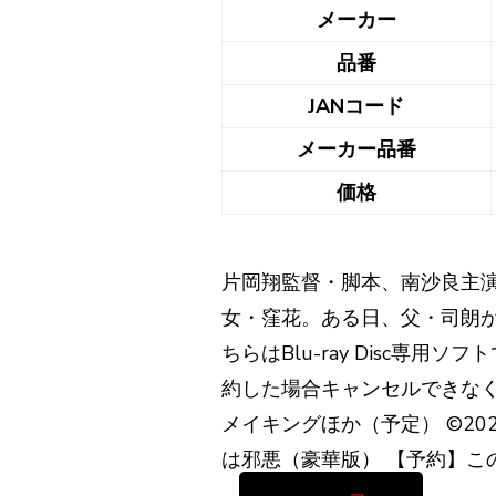
メーカー
品番
JANコード
メーカー品番
価格
片岡翔監督・脚本、南沙良主
女・窪花。ある日、父・司朗が
ちらはBlu-ray Disc
約した場合キャンセルできなく
メイキングほか（予定） ©2
は邪悪（豪華版） 【予約】こ