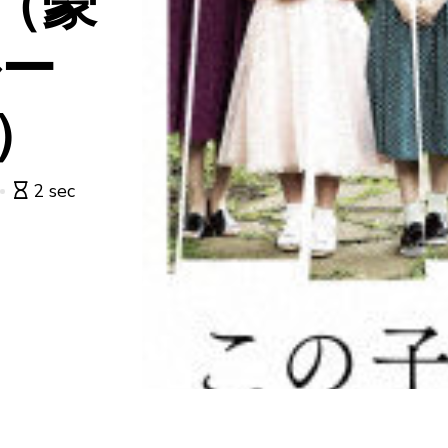
（豪
ルー
）
2 sec