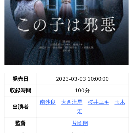
発売日
2023-03-03 10:00:00
収録時間
100分
南沙良
大西流星
桜井ユキ
玉木
出演者
宏
監督
片岡翔