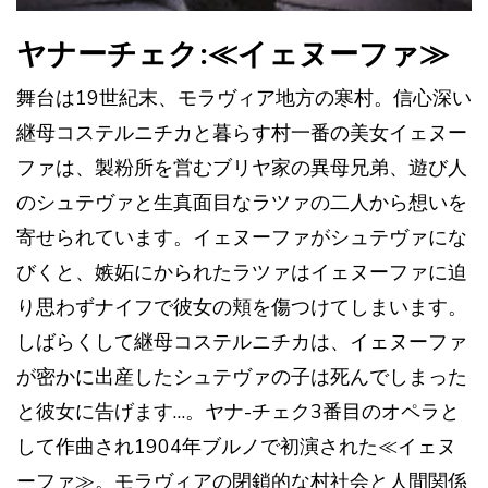
ヤナーチェク:≪イェヌーファ≫
舞台は19世紀末、モラヴィア地方の寒村。信心深い
継母コステルニチカと暮らす村一番の美女イェヌー
ファは、製粉所を営むブリヤ家の異母兄弟、遊び人
のシュテヴァと生真面目なラツァの二人から想いを
寄せられています。イェヌーファがシュテヴァにな
びくと、嫉妬にかられたラツァはイェヌーファに迫
り思わずナイフで彼女の頬を傷つけてしまいます。
しばらくして継母コステルニチカは、イェヌーファ
が密かに出産したシュテヴァの子は死んでしまった
と彼女に告げます…。ヤナ-チェク3番目のオペラと
して作曲され1904年ブルノで初演された≪イェヌ
ーファ≫。モラヴィアの閉鎖的な村社会と人間関係