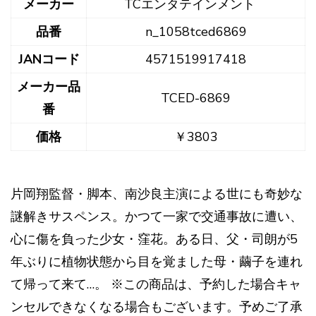
メーカー
TCエンタテインメント
品番
n_1058tced6869
JANコード
4571519917418
メーカー品
TCED-6869
番
価格
￥3803
片岡翔監督・脚本、南沙良主演による世にも奇妙な
謎解きサスペンス。かつて一家で交通事故に遭い、
心に傷を負った少女・窪花。ある日、父・司朗が5
年ぶりに植物状態から目を覚ました母・繭子を連れ
て帰って来て…。 ※この商品は、予約した場合キャ
ンセルできなくなる場合もございます。予めご了承