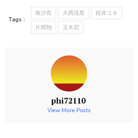
南沙良
大西流星
桜井ユキ
Tags :
片岡翔
玉木宏
phi72110
View More Posts