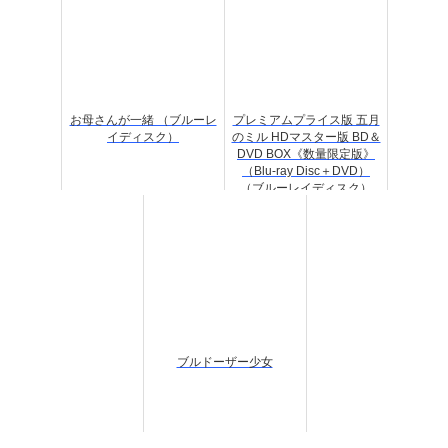
お母さんが一緒 （ブルーレ
プレミアムプライス版 五月
イディスク）
のミル HDマスター版 BD＆
DVD BOX《数量限定版》
（Blu-ray Disc＋DVD）
（ブルーレイディスク）
ブルドーザー少女