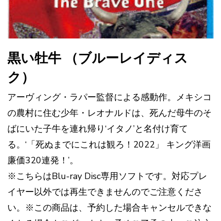
黒い牡牛 （ブルーレイディス
ク）
アーヴィング・ラパー監督による感動作。メキシコ
の農村に住む少年・レオナルドは、死んだ母牛のそ
ばにいた子牛を連れ帰り‘イタノ’と名付け育て
る。‘「死ぬまでにこれは観ろ！2022」 キング洋画
廉価320連発！’。
※こちらはBlu-ray Disc専用ソフトです。対応プレ
イヤー以外では再生できませんのでご注意くださ
い。※この商品は、予約した場合キャンセルできな