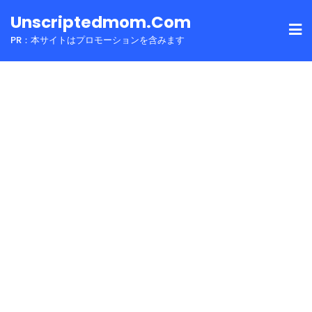
Skip
Unscriptedmom.com
to
PR：本サイトはプロモーションを含みます
content