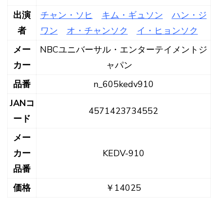
出演
チャン・ソヒ
キム・ギュソン
ハン・ジ
者
ワン
オ・チャンソク
イ・ヒョンソク
メー
NBCユニバーサル・エンターテイメントジ
カー
ャパン
品番
n_605kedv910
JANコ
4571423734552
ード
メー
カー
KEDV-910
品番
価格
￥14025