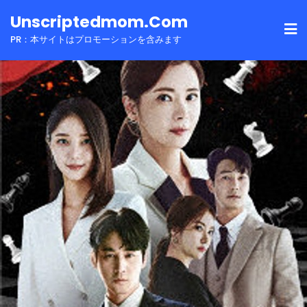
Skip
Unscriptedmom.com
to
PR：本サイトはプロモーションを含みます
content