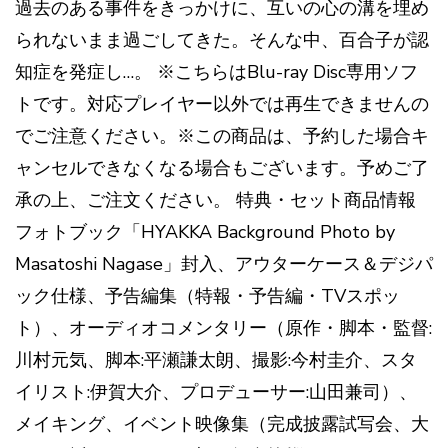
過去のある事件をきっかけに、互いの心の溝を埋め
られないまま過ごしてきた。そんな中、百合子が認
知症を発症し…。 ※こちらはBlu-ray Disc専用ソフ
トです。対応プレイヤー以外では再生できませんの
でご注意ください。※この商品は、予約した場合キ
ャンセルできなくなる場合もございます。予めご了
承の上、ご注文ください。 特典・セット商品情報
フォトブック「HYAKKA Background Photo by
Masatoshi Nagase」封入、アウターケース＆デジパ
ック仕様、予告編集（特報・予告編・TVスポッ
ト）、オーディオコメンタリー（原作・脚本・監督:
川村元気、脚本:平瀬謙太朗、撮影:今村圭介、スタ
イリスト:伊賀大介、プロデューサー:山田兼司）、
メイキング、イベント映像集（完成披露試写会、大