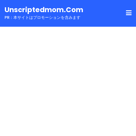
Skip
Unscriptedmom.com
to
PR：本サイトはプロモーションを含みます
content