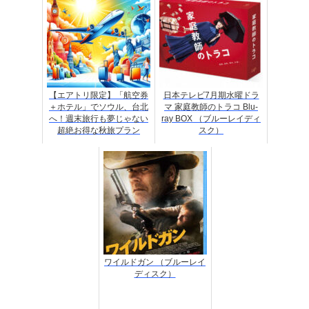
【エアトリ限定】「航空券
日本テレビ7月期水曜ドラ
＋ホテル」でソウル、台北
マ 家庭教師のトラコ Blu-
へ！週末旅行も夢じゃない
ray BOX （ブルーレイディ
超絶お得な秋旅プラン
スク）
ワイルドガン （ブルーレイ
ディスク）