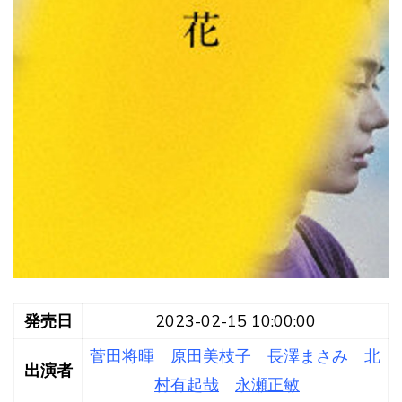
発売日
2023-02-15 10:00:00
菅田将暉
原田美枝子
長澤まさみ
北
出演者
村有起哉
永瀬正敏