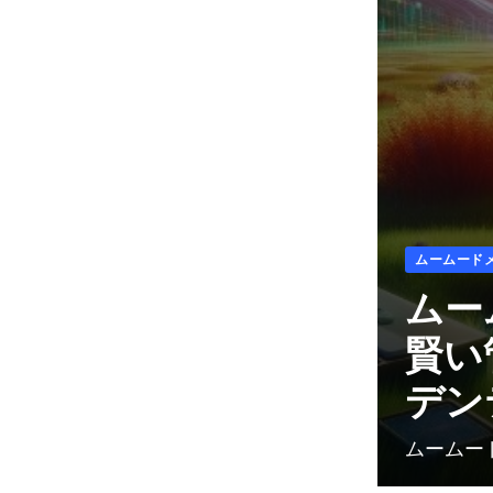
に良いと思って食べてい
た”あの食品”が血管を壊し
て血糖値を上げる原因で
す！
美容・健康
3日 Ago
お終活3 幸春！人生メモリ
ーズ
お終活
3日 Ago
お終活3 幸春！人生メモリ
ーズ （ブルーレイディス
ムームード
ク）
ムー
お終活
3日 Ago
賢い
血液をろ過する大切なフィ
ルター
デン
美容・健康
4日 Ago
ムームード
還暦美容の家 冷蔵庫を抜き
打ちチェック！健康オタク