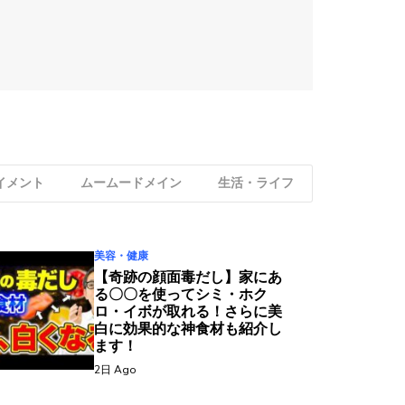
イメント
ムームードメイン
生活・ライフ
美容・健康
【奇跡の顔面毒だし】家にあ
る〇〇を使ってシミ・ホク
ロ・イボが取れる！さらに美
白に効果的な神食材も紹介し
ます！
2日 Ago