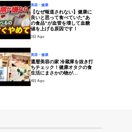
美容・健康
【なぜ報道されない】健康に
良いと思って食べていた”あ
の食品”が血管を壊して血糖
値を上げる原因です！
3日 Ago
美容・健康
還暦美容の家 冷蔵庫を抜き打
ちチェック！健康オタクの食
生活にまさかの物が…
4日 Ago