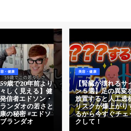
美容・健康
美容・健康
59歳で20年前より
【腎臓が壊れるサ
々しく見える】健
ン５選】足の異変
発信者エドソン・
放置すると人工透
ブランダオの若さと
リスクが爆上がり
康の秘密 #エドソ
るから今すぐチェ
ンブランダオ
クして！