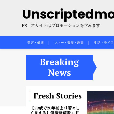
Skip
の食生活にまさかの物が…
Unscriptedm
美容・健康
4日 Ago
to
content
【ダイエット・美容・健
PR：本サイトはプロモーションを含みます
康】お金出しても損しない
神アイテム12選【2026年上
半期ベストバイ】
美容・健康
4日 Ago
美容・健康
マネー・資産・副業
生活・ライフ
ムームードメイン更新料：
賢い管理でオンラインアイ
Breaking
デンティティを守る
News
ムームードメイン
1年 Ago
【59歳で20年前より若々し
く見える】健康発信者エド
ソン・ブランダオの若さと
Fresh Stories
健康の秘密 #エドソンブラ
ンダオ
美容・健康
20時間 Ago