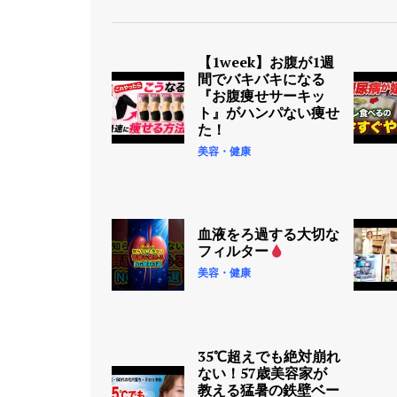
選】足の異変を放置すると
人工透析リスクが爆上がり
するから今すぐチェックし
【1week】お腹が1週
て！
間でバキバキになる
美容・健康
2日 Ago
『お腹痩せサーキッ
ト』がハンパない痩せ
【奇跡の顔面毒だし】家に
た！
ある〇〇を使ってシミ・ホ
美容・健康
クロ・イボが取れる！さら
に美白に効果的な神食材も
紹介します！
美容・健康
2日 Ago
血液をろ過する大切な
フィルター
【1week】お腹が1週間でバ
キバキになる『お腹痩せサ
美容・健康
ーキット』がハンパない痩
せた！
美容・健康
3日 Ago
35℃超えでも絶対崩れ
【なぜ報道されない】健康
ない！57歳美容家が
に良いと思って食べてい
教える猛暑の鉄壁ベー