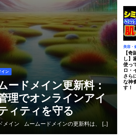
美容・
【奇
し】
使っ
ロ・イ
メイン
さら
ムードメイン更新料：
な神
す！
管理でオンラインアイ
ティティを守る
メイン ムームードメインの更新料は、 [...]