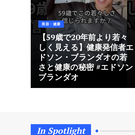
美容・健康
4日 Ago
【ダイエット・美容・健
康】お金出しても損しない
美容・健康
神アイテム12選【2026年上
半期ベストバイ】
【59歳で20年前より若々
美容・健康
4日 Ago
しく見える】健康発信者エ
ドソン・ブランダオの若
さと健康の秘密 #エドソン
ブランダオ
In Spotlight