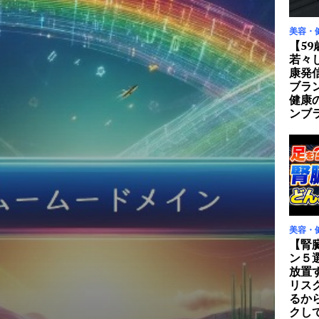
美容・
【59
若々
康発
ブラ
健康
ンブ
美容・
【腎
ン５
放置
リス
るか
クし