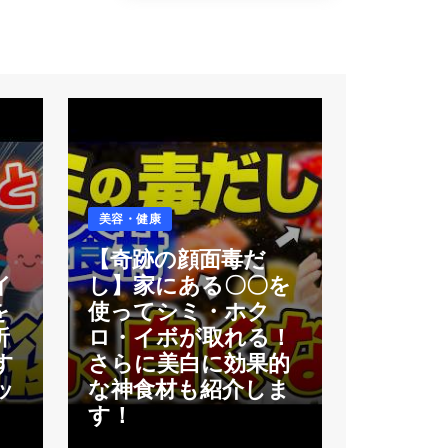
美容・健康
【奇跡の顔面毒だ
イ
し】家にある〇〇を
を
使ってシミ・ホク
析
ロ・イボが取れる！
す
さらに美白に効果的
ッ
な神食材も紹介しま
す！