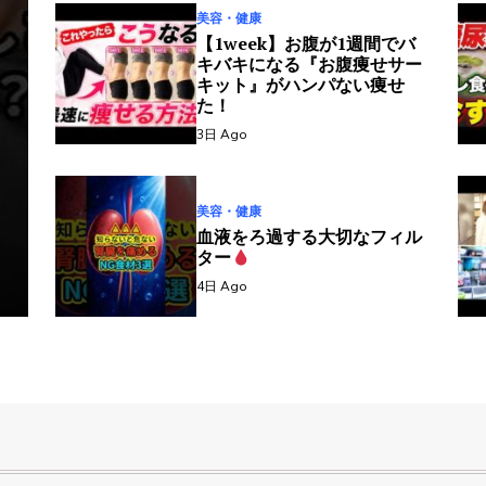
美容・健康
【1week】お腹が1週間でバ
キバキになる『お腹痩せサー
キット』がハンパない痩せ
た！
3日 Ago
美容・健康
血液をろ過する大切なフィル
ター
4日 Ago