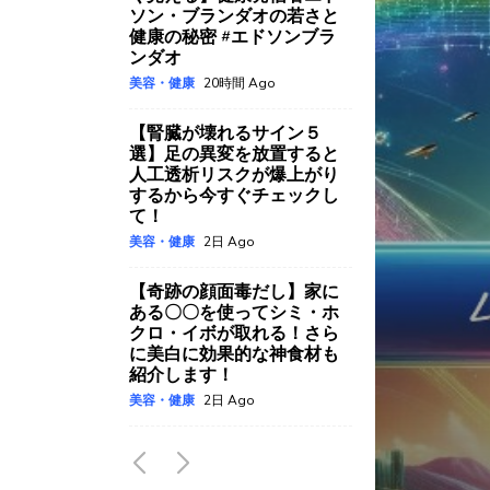
【腎臓が壊れるサイン５
選】足の異変を放置すると
人工透析リスクが爆上がり
するから今すぐチェックし
て！
美容・健康
2日 Ago
【奇跡の顔面毒だし】家に
ある〇〇を使ってシミ・ホ
クロ・イボが取れる！さら
に美白に効果的な神食材も
紹介します！
美容・健康
2日 Ago
【1week】お腹が1週間でバ
キバキになる『お腹痩せサ
ーキット』がハンパない痩
せた！
美容・健康
3日 Ago
【なぜ報道されない】健康