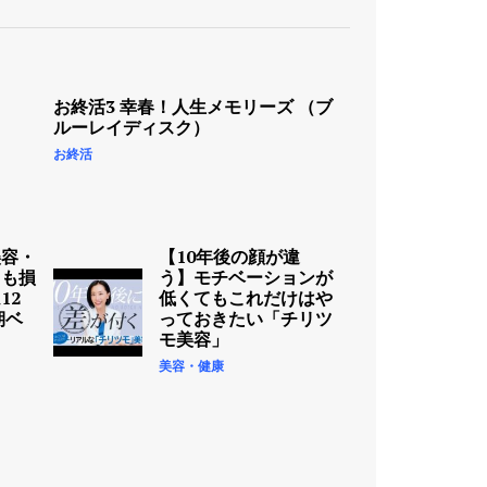
お終活3 幸春！人生メモリーズ （ブ
ルーレイディスク）
お終活
美容・
【10年後の顔が違
ても損
う】モチベーションが
12
低くてもこれだけはや
期ベ
っておきたい「チリツ
モ美容」
美容・健康