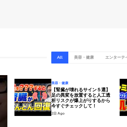
All
美容・健康
エンターテ
美容・健康
【腎臓が壊れるサイン５選】
足の異変を放置すると人工透
析リスクが爆上がりするから
今すぐチェックして！
2日 Ago