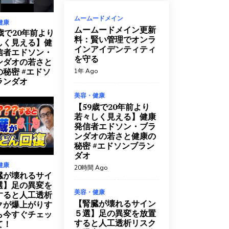
ムームードメイン
健康
ムームードメイン更新
歳で20年前より
料：賢い管理でオンラ
しく見える】健
インアイデンティティ
信者エドソン・
を守る
ンダオの若さと
の秘密 #エドソ
1年 Ago
ランダオ
美容・健康
【59歳で20年前より
若々しく見える】健康
発信者エドソン・ブラ
ンダオの若さと健康の
秘密 #エドソンブラン
ダオ
健康
20時間 Ago
臓が壊れるサイ
選】足の異変を
美容・健康
すると人工透析
【腎臓が壊れるサイン
クが爆上がりす
５選】足の異変を放置
ら今すぐチェッ
すると人工透析リスク
て！