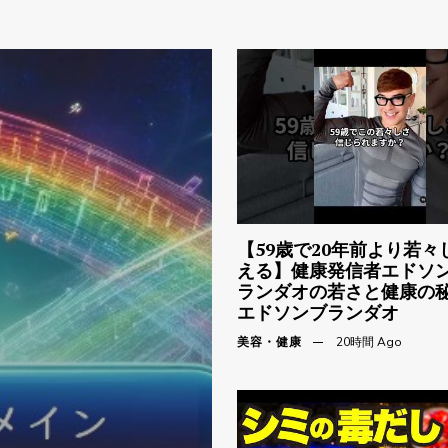
【59歳で20年前より若々
える】健康発信者エドソ
ランダオの若さと健康の秘
エドソンブランダオ
美容・健康
20時間 Ago