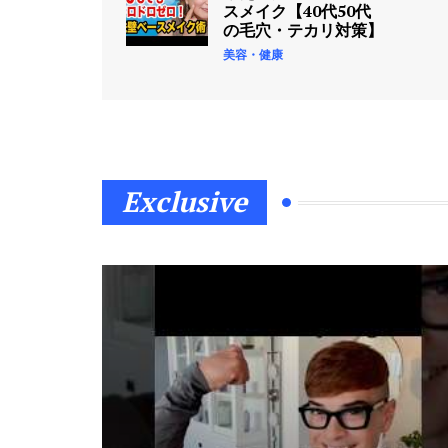
た”あの食品”が血管を壊し
スメイク【40代50代
て血糖値を上げる原因で
の毛穴・テカリ対策】
す！
美容・健康
美容・健康
3日 Ago
お終活3 幸春！人生メモリ
ーズ
お終活
3日 Ago
Exclusive
お終活3 幸春！人生メモリ
ーズ （ブルーレイディス
ク）
お終活
3日 Ago
血液をろ過する大切なフィ
ルター
美容・健康
4日 Ago
還暦美容の家 冷蔵庫を抜き
打ちチェック！健康オタク
の食生活にまさかの物が…