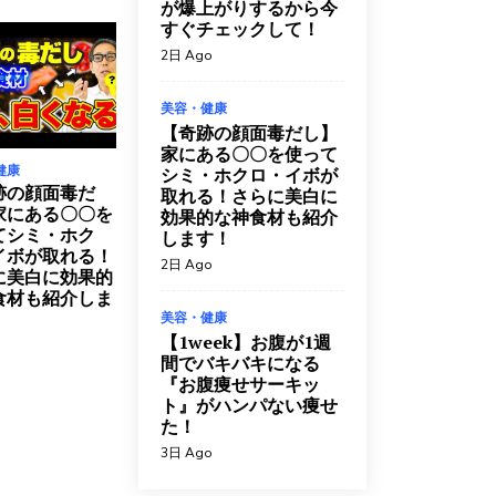
が爆上がりするから今
すぐチェックして！
2日 Ago
美容・健康
【奇跡の顔面毒だし】
家にある〇〇を使って
健康
シミ・ホクロ・イボが
跡の顔面毒だ
取れる！さらに美白に
家にある〇〇を
効果的な神食材も紹介
てシミ・ホク
します！
ボが取れる！
2日 Ago
に美白に効果的
食材も紹介しま
美容・健康
【1week】お腹が1週
間でバキバキになる
『お腹痩せサーキッ
ト』がハンパない痩せ
た！
3日 Ago