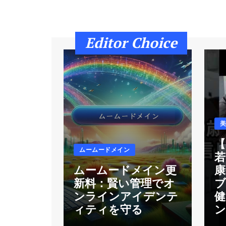
の食生活にまさかの物が…
美容・健康
4日 Ago
【ダイエット・美容・健
Editor Choice
康】お金出しても損しない
神アイテム12選【2026年上
半期ベストバイ】
美容・健康
4日 Ago
ムームードメイン更新料：
賢い管理でオンラインアイ
デンティティを守る
ムームードメイン
1年 Ago
【
ムームードメイン
【59歳で20年前より若々し
若
く見える】健康発信者エド
ムームードメイン更
康
ソン・ブランダオの若さと
健康の秘密 #エドソンブラ
新料：賢い管理でオ
ンダオ
ンラインアイデンテ
健
美容・健康
20時間 Ago
ィティを守る
【腎臓が壊れるサイン５