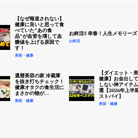
【なぜ報道されない】
健康に良いと思って食
べていた”あの食
お終活3 幸春！人生メモリーズ
品”が血管を壊して血
お終活
糖値を上げる原因で
す！
美容・健康
【ダイエット・
還暦美容の家 冷蔵庫
健康】お金出し
を抜き打ちチェック！
しない神アイテム
健康オタクの食生活に
選【2026年上半
まさかの物が…
ストバイ】
美容・健康
美容・健康