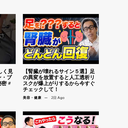
しく見
【腎臓が壊れるサイン５選】足
ン・ブ
の異変を放置すると人工透析リ
密 #
スクが爆上がりするから今すぐ
チェックして！
美容・健康
2日 Ago