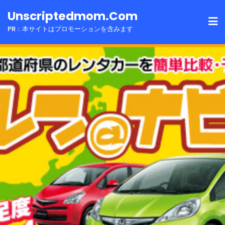
Skip
Unscriptedmom.com
to
PR：本サイトはプロモーションを含みます
content