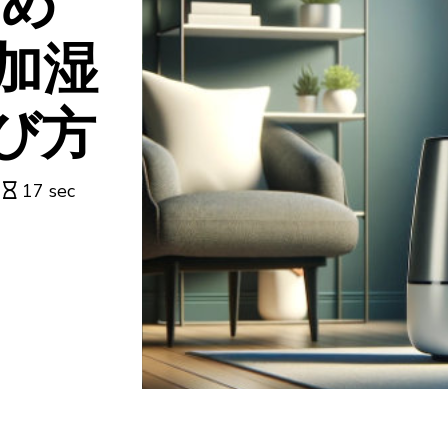
すめ
加湿
び方
17 sec