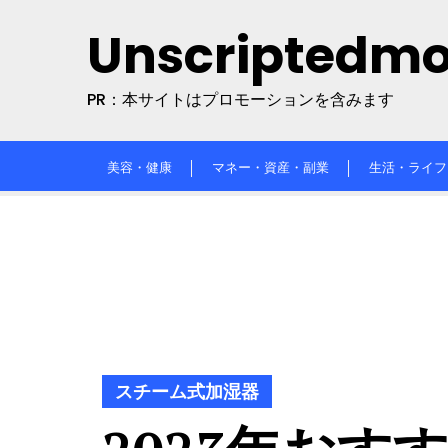
Skip
Unscriptedm
to
content
PR：本サイトはプロモーションを含みます
美容・健康
マネー・資産・副業
生活・ライフ
スチーム式加湿器