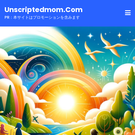
Skip
Unscriptedmom.com
to
PR：本サイトはプロモーションを含みます
content