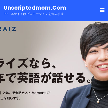
Skip
Unscriptedmom.com
to
PR：本サイトはプロモーションを含みます
content