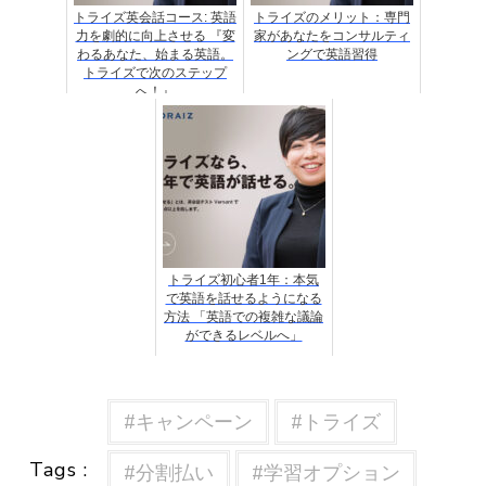
トライズ英会話コース: 英語
トライズのメリット：専門
力を劇的に向上させる 『変
家があなたをコンサルティ
わるあなた、始まる英語。
ングで英語習得
トライズで次のステップ
へ！』
トライズ初心者1年：本気
で英語を話せるようになる
方法 「英語での複雑な議論
ができるレベルへ」
#キャンペーン
#トライズ
Tags :
#分割払い
#学習オプション