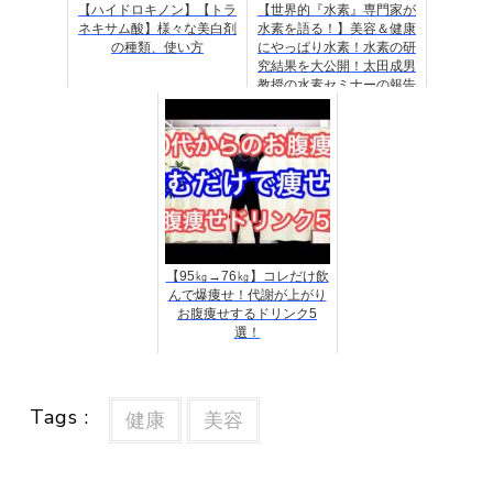
【ハイドロキノン】【トラ
【世界的『水素』専門家が
ネキサム酸】様々な美白剤
水素を語る！】美容＆健康
の種類、使い方
にやっぱり水素！水素の研
究結果を大公開！太田成男
教授の水素セミナーの報告
【95㎏→76㎏】コレだけ飲
んで爆痩せ！代謝が上がり
お腹痩せするドリンク5
選！
Tags :
健康
美容