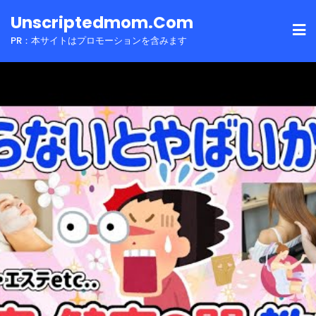
Skip
Unscriptedmom.com
to
PR：本サイトはプロモーションを含みます
content