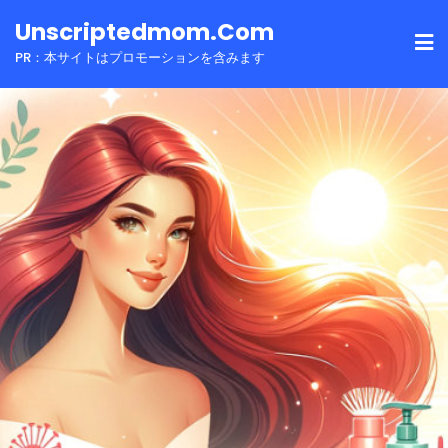
Skip
Unscriptedmom.com
to
PR：本サイトはプロモーションを含みます
content