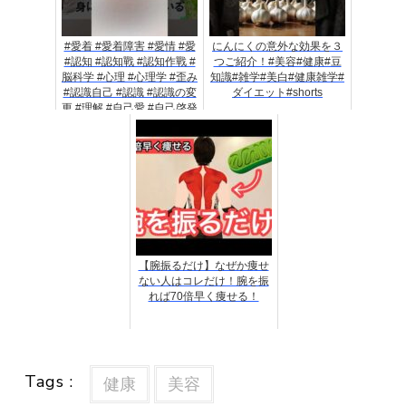
#愛着 #愛着障害 #愛情 #愛
にんにくの意外な効果を３
#認知 #認知戰 #認知作戰 #
つご紹介！#美容#健康#豆
脳科学 #心理 #心理学 #歪み
知識#雑学#美白#健康雑学#
#認識自己 #認識 #認識の変
ダイエット#shorts
更 #理解 #自己愛 #自己啓発
#自己成長 #自己理解 #悩み
【腕振るだけ】なぜか痩せ
ない人はコレだけ！腕を振
れば70倍早く痩せる！
Tags :
健康
美容