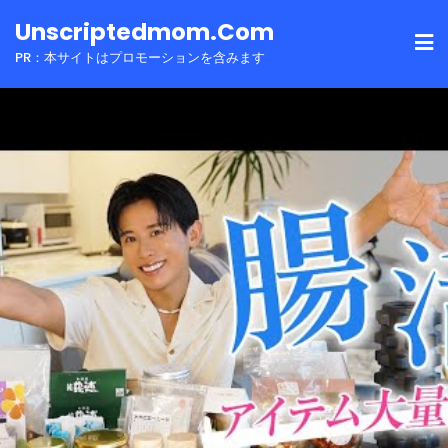
Skip
Unscriptedmom.com
to
PR：本サイトはプロモーションを含みます
content