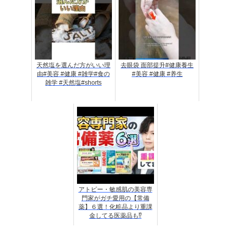
天然塩を選んだ方がいい理
去眼袋 面部提升#健康養生
由#美容 #健康 #雑学#食の
#美容 #健康 #养生
雑学 #天然塩#shorts
アトピー・敏感肌の美容専
門家がガチ愛用の【常備
薬】６選！化粧品より重課
金してる医薬品も⁉