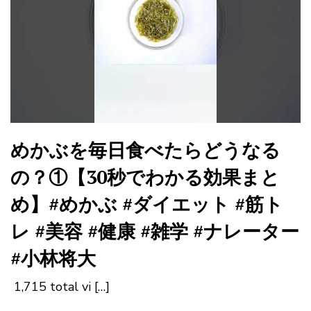
めかぶを毎日食べたらどうなる
の？①【30秒でわかる効果まと
め】#めかぶ #ダイエット #筋ト
レ #美容 #健康 #雑学 #ナレーター
#小林将大
1,715 total vi […]