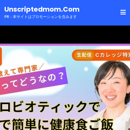
Skip
Unscriptedmom.com
to
PR：本サイトはプロモーションを含みます
content