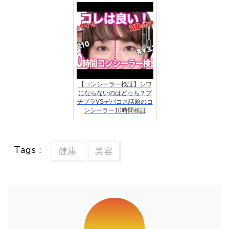
【コンシーラー検証】シワ
にならないのはどっち？プ
チプラVSデパコス話題のコ
ンシーラー10時間検証
Tags :
健康
美容