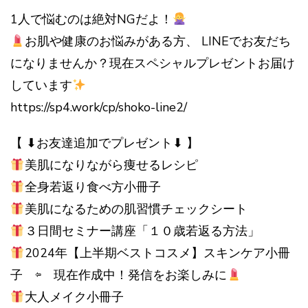
1人で悩むのは絶対NGだよ！
お肌や健康のお悩みがある方、 LINEでお友だち
になりませんか？現在スペシャルプレゼントお届け
しています
https://sp4.work/cp/shoko-line2/
【 ⬇︎お友達追加でプレゼント⬇︎ 】
美肌になりながら痩せるレシピ
全身若返り食べ方小冊子
美肌になるための肌習慣チェックシート
３日間セミナー講座「１０歳若返る方法」
2024年【上半期ベストコスメ】スキンケア小冊
子 ⇦ 現在作成中！発信をお楽しみに
大人メイク小冊子