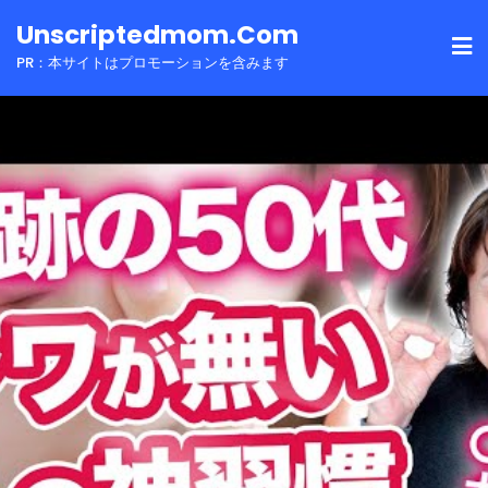
Skip
Unscriptedmom.com
to
PR：本サイトはプロモーションを含みます
content