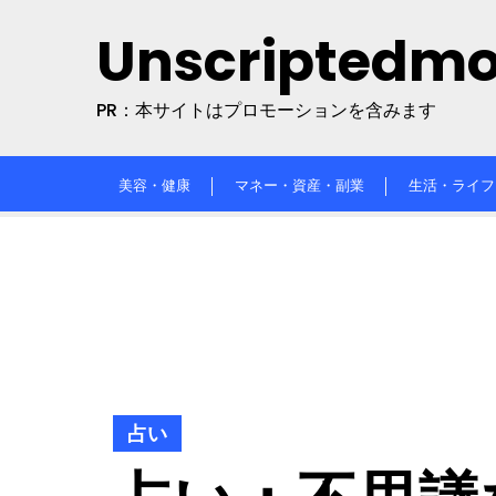
Skip
Unscriptedm
to
content
PR：本サイトはプロモーションを含みます
美容・健康
マネー・資産・副業
生活・ライフ
占い