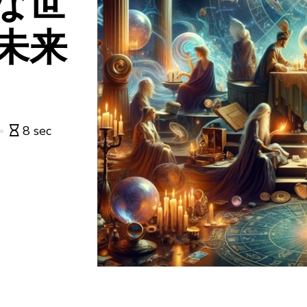
な世
未来
8 sec