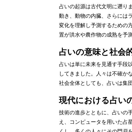
占いの起源は古代文明に遡り
動き、動物の内臓、さらには
変化を理解し予測するための
置が洪水や農作物の成熟を予
占いの意味と社会
占いは単に未来を見通す手段
してきました。人々は不確か
社会全体としても、占いは集
現代における占い
技術の進歩とともに、占いの
え、コンピュータを用いた占
くし、多くの人々にその門戸