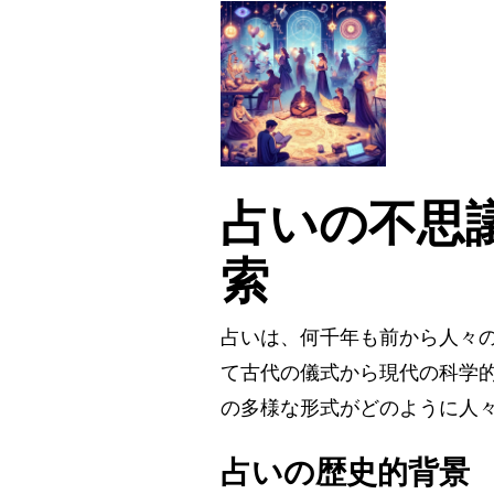
占いの不思
索
占いは、何千年も前から人々
て古代の儀式から現代の科学
の多様な形式がどのように人
占いの歴史的背景