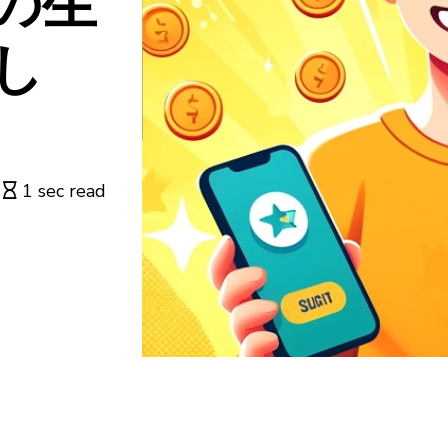
の生
し
1 sec read