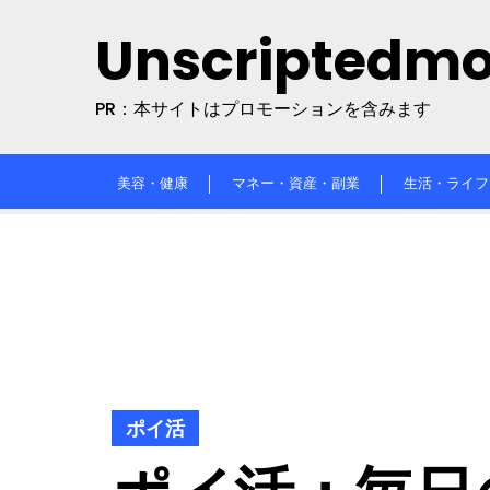
Skip
Unscriptedm
to
content
PR：本サイトはプロモーションを含みます
美容・健康
マネー・資産・副業
生活・ライフ
ポイ活