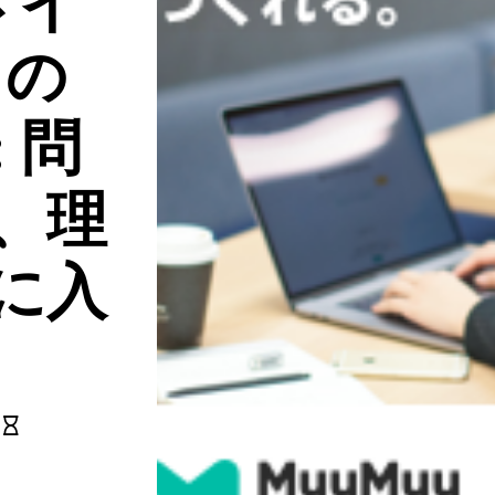
メイ
トの
 問
、理
に入