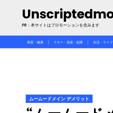
Skip
Unscriptedm
to
content
PR：本サイトはプロモーションを含みます
美容・健康
マネー・資産・副業
生活・ライフ
ムームードメイン デメリット