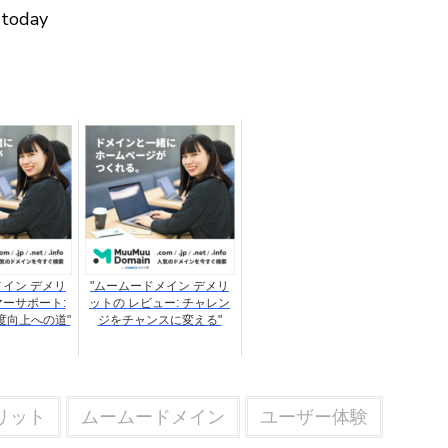
 today
メイン デメリ
"ムームードメイン デメリ
マーサポート:
ットの レビュー: チャレン
度向上への道"
ジをチャンスに変える"
リット
ムームードメイン
ユーザー体験