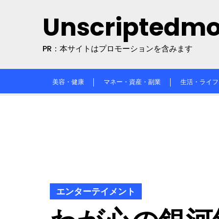
Skip
Unscriptedm
to
content
PR：本サイトはプロモーションを含みます
美容・健康
マネー・資産・副業
生活・ライフ
エンターテイメント