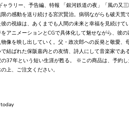
ギャラリー、予告編、特報 「銀河鉄道の夜」「風の又
無限の感動を送り続ける宮沢賢治。病弱ながらも破天荒
た彼の視線は、あくまでも人間の未来と幸福を見続けてい
ジをアニメーションとCGで具体化して魅せながら、彼の
人物像を映し出していく。父・政次郎への反発と敬愛、
いで結ばれた保阪嘉内との友情、詩人にして音楽家であ
の37年という短い生涯が甦る。 ※この商品は、予約
承の上、ご注文ください。
 today