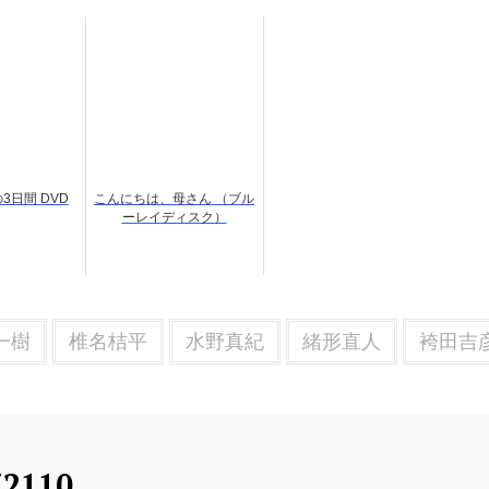
3日間 DVD
こんにちは、母さん （ブル
ーレイディスク）
一樹
椎名桔平
水野真紀
緒形直人
袴田吉
72110