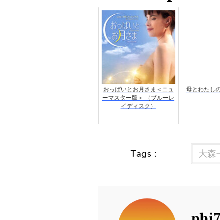
おっぱいとお月さま＜ニュ
母とわたしの
ーマスター版＞ （ブルーレ
イディスク）
Tags :
大森
phi