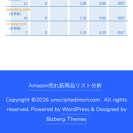
Amazon売れ筋商品リスト分析
Copyright ©2026 unscriptedmom.com . All rights
reserved.
Powered by
WordPress
&
Designed by
Bizberg Themes