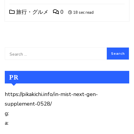
旅行・グルメ
0
18 sec read
PR
https://pikakichi.info/in-mist-next-gen-
supplement-0528/
g:
a: